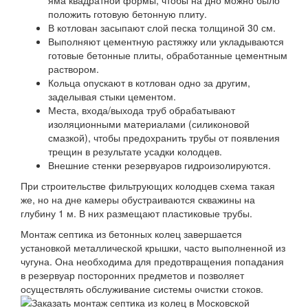
яма квадратной формы, чтобы на дно можно было
положить готовую бетонную плиту.
В котлован засыпают слой песка толщиной 30 см.
Выполняют цементную растяжку или укладываются
готовые бетонные плиты, обработанные цементным
раствором.
Кольца опускают в котлован одно за другим,
заделывая стыки цементом.
Места, входа/выхода труб обрабатывают
изоляционными материалами (силиконовой
смазкой), чтобы предохранить трубы от появления
трещин в результате усадки колодцев.
Внешние стенки резервуаров гидроизолируются.
При строительстве фильтрующих колодцев схема такая
же, но на дне камеры обустраиваются скважины на
глубину 1 м. В них размещают пластиковые трубы.
Монтаж септика из бетонных колец завершается
установкой металлической крышки, часто выполненной из
чугуна. Она необходима для предотвращения попадания
в резервуар посторонних предметов и позволяет
осуществлять обслуживание системы очистки стоков.